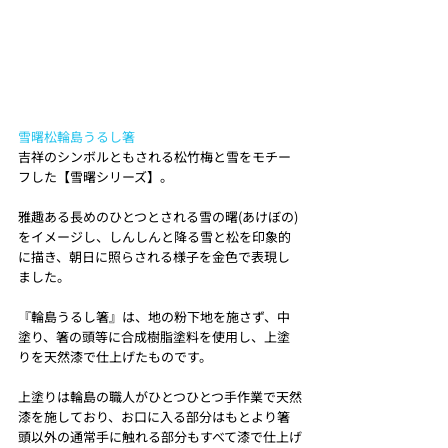
雪曙松輪島うるし箸
吉祥のシンボルともされる松竹梅と雪をモチー
フした【雪曙シリーズ】。
雅趣ある長めのひとつとされる雪の曙(あけぼの)
をイメージし、しんしんと降る雪と松を印象的
に描き、朝日に照らされる様子を金色で表現し
ました。
『輪島うるし箸』は、地の粉下地を施さず、中
塗り、箸の頭等に合成樹脂塗料を使用し、上塗
りを天然漆で仕上げたものです。
上塗りは輪島の職人がひとつひとつ手作業で天然
漆を施しており、お口に入る部分はもとより箸
頭以外の通常手に触れる部分もすべて漆で仕上げ