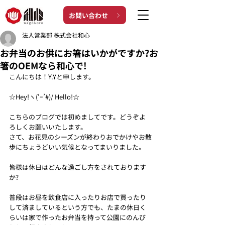
お問い合わせ
法人営業部 株式会社和心
お弁当のお供にお箸はいかがですか?お
箸のOEMなら和心で!
こんにちは！Y.Yと申します。
☆Hey!ヽ(‘ｰ’#)/ Hello!☆
こちらのブログでは初めましてです。どうぞよ
ろしくお願いいたします。
さて、お花見のシーズンが終わりおでかけやお散
歩にちょうどいい気候となってまいりました。
皆様は休日はどんな過ごし方をされております
か?
普段はお昼を飲食店に入ったりお店で買ったり
して済ましているという方でも、たまの休日く
らいは家で作ったお弁当を持って公園にのんび