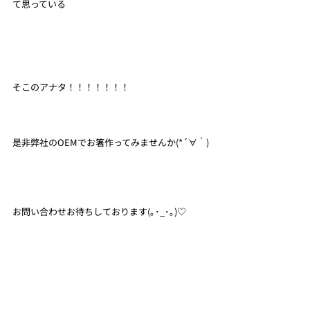
て思っている
そこのアナタ！！！！！！！
是非弊社のOEMでお箸作ってみませんか(*´∀｀)
お問い合わせお待ちしております(｡･_･｡)♡
◎お問い合わせはこちらから◎
お問合せ窓口：03-5785-3331(平日午前10時～午
後7時)
※お電話・メールで土日・祝日頂いたお問い合
わせは