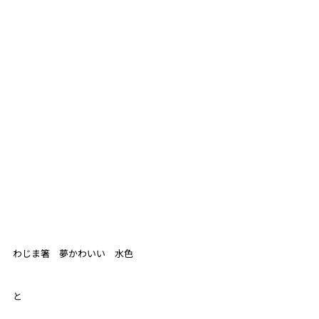
わじま箸　夢かわいい　水色
と