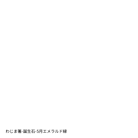
わじま箸-誕生石-5月エメラルド緑