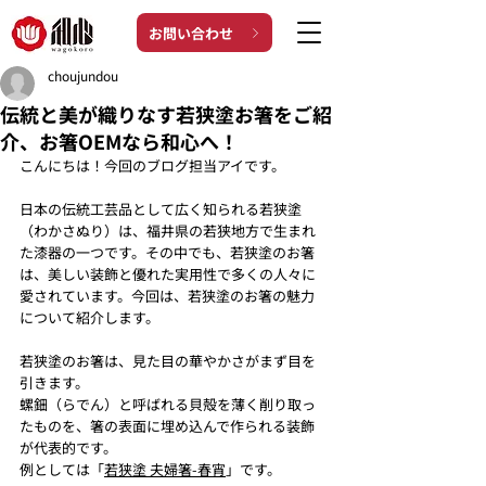
お問い合わせ
choujundou
伝統と美が織りなす若狭塗お箸をご紹
介、お箸OEMなら和心へ！
こんにちは！今回のブログ担当アイです。
日本の伝統工芸品として広く知られる若狭塗
（わかさぬり）は、福井県の若狭地方で生まれ
た漆器の一つです。その中でも、若狭塗のお箸
は、美しい装飾と優れた実用性で多くの人々に
愛されています。今回は、若狭塗のお箸の魅力
について紹介します。
若狭塗のお箸は、見た目の華やかさがまず目を
引きます。
螺鈿（らでん）と呼ばれる貝殻を薄く削り取っ
たものを、箸の表面に埋め込んで作られる装飾
が代表的です。
例としては「
若狭塗 夫婦箸-春宵
」です。