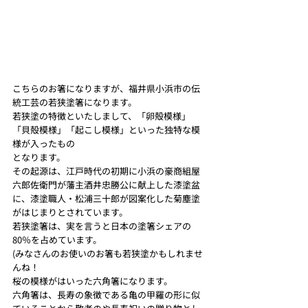
こちらのお箸になりますが、福井県小浜市の伝
統工芸の若狭塗箸になります。
若狭塗の特徴といたしまして、「卵殻模様」
「貝殻模様」「起こし模様」といった独特な模
様が入ったもの
となります。
その起源は、江戸時代の初期に小浜の豪商組屋
六郎佐衛門が藩主酒井忠勝公に献上した漆塗盆
に、漆塗職人・松浦三十郎が図案化した菊塵塗
がはじまりとされています。
若狭塗箸は、実を言うと日本の塗箸シェアの
80％を占めています。
(みなさんのお使いのお箸も若狭塗かもしれませ
んね！ 
桜の模様がはいった六角箸になります。
六角箸は、長寿の象徴である亀の甲羅の形に似