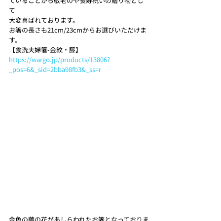
ていることから敬老のや長寿祝いの贈り物とし
て
大変喜ばれております。
お箸の長さも21cm/23cmからお選びいただけま
す。 
【食洗夫婦箸-金紋・藤】
https://wargo.jp/products/13806?
_pos=6&_sid=2bba98fb3&_ss=r
金色の藤の花があしらわれたお箸となっておりま