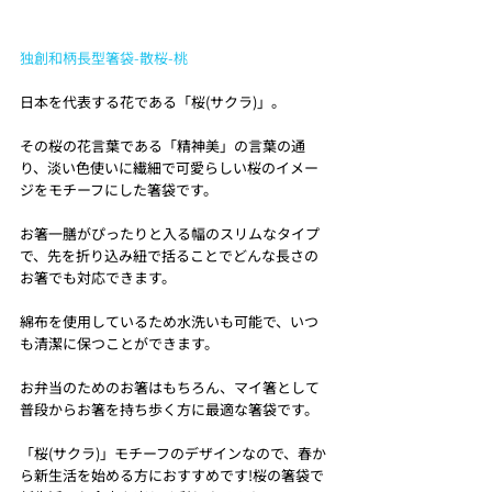
独創和柄長型箸袋-散桜-桃
日本を代表する花である「桜(サクラ)」。
その桜の花言葉である「精神美」の言葉の通
り、淡い色使いに繊細で可愛らしい桜のイメー
ジをモチーフにした箸袋です。
お箸一膳がぴったりと入る幅のスリムなタイプ
で、先を折り込み紐で括ることでどんな長さの
お箸でも対応できます。
綿布を使用しているため水洗いも可能で、いつ
も清潔に保つことができます。
お弁当のためのお箸はもちろん、マイ箸として
普段からお箸を持ち歩く方に最適な箸袋です。
「桜(サクラ)」モチーフのデザインなので、春か
ら新生活を始める方におすすめです!桜の箸袋で