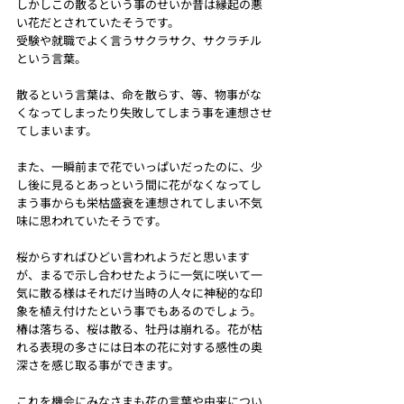
しかしこの散るという事のせいか昔は縁起の悪
い花だとされていたそうです。
受験や就職でよく言うサクラサク、サクラチル
という言葉。
散るという言葉は、命を散らす、等、物事がな
くなってしまったり失敗してしまう事を連想させ
てしまいます。
また、一瞬前まで花でいっぱいだったのに、少
し後に見るとあっという間に花がなくなってし
まう事からも栄枯盛衰を連想されてしまい不気
味に思われていたそうです。
桜からすればひどい言われようだと思います
が、まるで示し合わせたように一気に咲いて一
気に散る様はそれだけ当時の人々に神秘的な印
象を植え付けたという事でもあるのでしょう。
椿は落ちる、桜は散る、牡丹は崩れる。花が枯
れる表現の多さには日本の花に対する感性の奥
深さを感じ取る事ができます。
これを機会にみなさまも花の言葉や由来につい