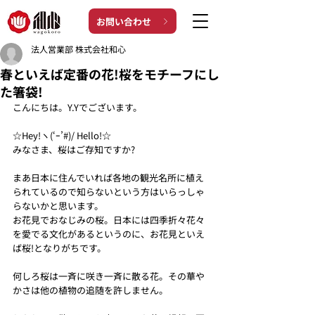
お問い合わせ
法人営業部 株式会社和心
春といえば定番の花!桜をモチーフにし
た箸袋!
こんにちは。Y.Yでございます。
☆Hey!ヽ(‘ｰ’#)/ Hello!☆
みなさま、桜はご存知ですか?
まあ日本に住んでいれば各地の観光名所に植え
られているので知らないという方はいらっしゃ
らないかと思います。
お花見でおなじみの桜。日本には四季折々花々
を愛でる文化があるというのに、お花見といえ
ば桜!となりがちです。
何しろ桜は一斉に咲き一斉に散る花。その華や
かさは他の植物の追随を許しません。