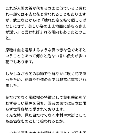
これが人間の首が落ちるさまに似ていると言わ
れ一部では不吉な花と言われることもあります
が、武士などからは「枯れた姿を枝で晒しっぱ
なしにせず、美しい姿のまま地面に落ちるさま
が潔い」と言われ好まれる傾向もあったとのこ
と。
原種は血を連想するような真っ赤な色であると
いうこともあって何かと危ない言い伝えが多い
花でもあります。
しかしながら冬の季節でも鮮やかに咲く花であ
ったため、花道や茶道の面では非常に重宝され
ました。
花だけでなく常緑樹の特徴として葉も季節を問
わず美しい緑色を保ち、園芸の面では日本に限
らず世界各地で愛されております。
そんな椿、見た目だけでなく木材や木炭として
も高価なものとして扱われるとか。
このため野生の大きな椿はもうほとんど日本国