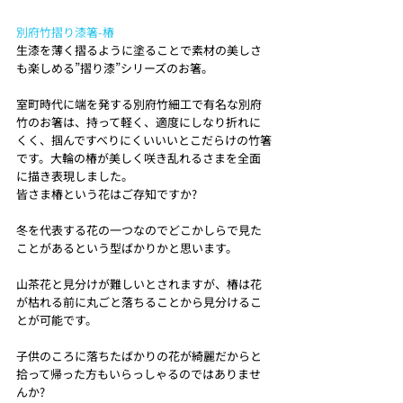
別府竹摺り漆箸-椿
生漆を薄く摺るように塗ることで素材の美しさ
も楽しめる”摺り漆”シリーズのお箸。
室町時代に端を発する別府竹細工で有名な別府
竹のお箸は、持って軽く、適度にしなり折れに
くく、掴んですべりにくいいいとこだらけの竹箸
です。大輪の椿が美しく咲き乱れるさまを全面
に描き表現しました。
皆さま椿という花はご存知ですか?
冬を代表する花の一つなのでどこかしらで見た
ことがあるという型ばかりかと思います。
山茶花と見分けが難しいとされますが、椿は花
が枯れる前に丸ごと落ちることから見分けるこ
とが可能です。
子供のころに落ちたばかりの花が綺麗だからと
拾って帰った方もいらっしゃるのではありませ
んか?