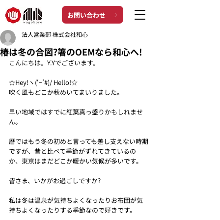
お問い合わせ
法人営業部 株式会社和心
椿は冬の合図?箸のOEMなら和心へ!
こんにちは。Y.Yでございます。
☆Hey!ヽ(‘ｰ’#)/ Hello!☆
吹く風もどこか秋めいてまいりました。
早い地域ではすでに紅葉真っ盛りかもしれませ
ん。
暦ではもう冬の初めと言っても差し支えない時期
ですが、昔と比べて季節がずれてきているの
か、東京はまだどこか暖かい気候が多いです。
皆さま、いかがお過ごしですか?
私は冬は温泉が気持ちよくなったりお布団が気
持ちよくなったりする季節なので好きです。