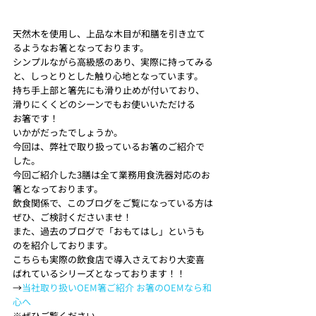
天然木を使用し、上品な木目が和膳を引き立て
るようなお箸となっております。
シンプルながら高級感のあり、実際に持ってみる
と、しっとりとした触り心地となっています。
持ち手上部と箸先にも滑り止めが付いており、
滑りにくくどのシーンでもお使いいただける
お箸です！ 
いかがだったでしょうか。
今回は、弊社で取り扱っているお箸のご紹介で
した。 
今回ご紹介した3膳は全て業務用食洗器対応のお
箸となっております。
飲食関係で、このブログをご覧になっている方は
ぜひ、ご検討くださいませ！ 
また、過去のブログで「おもてはし」というも
のを紹介しております。
こちらも実際の飲食店で導入さえており大変喜
ばれているシリーズとなっております！！
→
当社取り扱いOEM箸ご紹介 お箸のOEMなら和
心へ
※ぜひご覧ください 