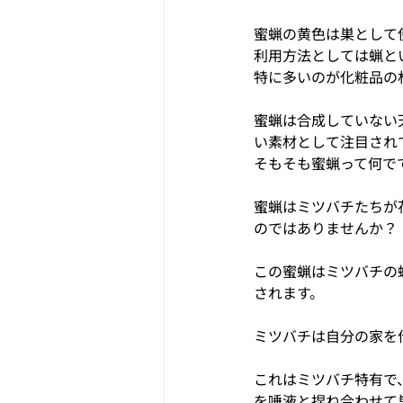
蜜蝋の黄色は巣として
利用方法としては蝋と
特に多いのが化粧品の
蜜蝋は合成していない
い素材として注目され
そもそも蜜蝋って何で
蜜蝋はミツバチたちが
のではありませんか？
この蜜蝋はミツバチの
されます。
ミツバチは自分の家を
これはミツバチ特有で
を唾液と捏ね合わせて