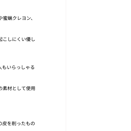
。
や蜜蝋クレヨン、
起こしにくい優し
人もいらっしゃる
の素材として使用
の皮を削ったもの