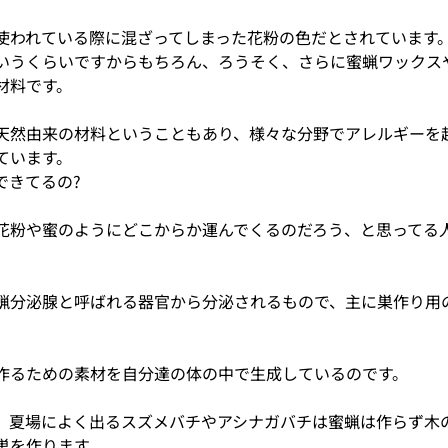
使われている際に混ざってしまった花粉の色だとされています
いうくらいですからもちろん、ろうそく、さらに蜜蝋ワックス
材料です。
天然由来の材料ということもあり、様々な分野でアレルギーを
ています。
できてるの?
花粉や蜜のようにどこからか運んでくるのだろう、と思ってる
蝋分泌腺と呼ばれる器官から分泌されるもので、主に巣作り用
作るための素材を自分達の体の中で生成しているのです。
、夏場によく出るスズメバチやアシナガバチは蜜蝋は作らず木
巣を作ります。