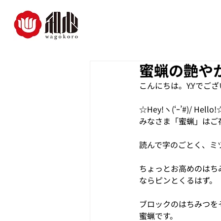
蜜蝋の艶や
こんにちは。Y.Yでご
☆Hey!ヽ(‘ｰ’#)/ Hello!
みなさま「蜜蝋」はご
読んで字のごとく、ミ
ちょっとお高めのはち
ならピンとくるはず。
ブロックのはちみつを
蜜蝋です。