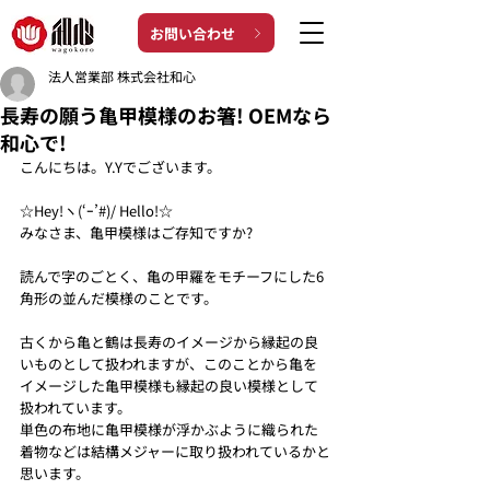
お問い合わせ
法人営業部 株式会社和心
長寿の願う亀甲模様のお箸! OEMなら
和心で!
こんにちは。Y.Yでございます。
☆Hey!ヽ(‘ｰ’#)/ Hello!☆
みなさま、亀甲模様はご存知ですか?
読んで字のごとく、亀の甲羅をモチーフにした6
角形の並んだ模様のことです。
古くから亀と鶴は長寿のイメージから縁起の良
いものとして扱われますが、このことから亀を
イメージした亀甲模様も縁起の良い模様として
扱われています。
単色の布地に亀甲模様が浮かぶように織られた
着物などは結構メジャーに取り扱われているかと
思います。