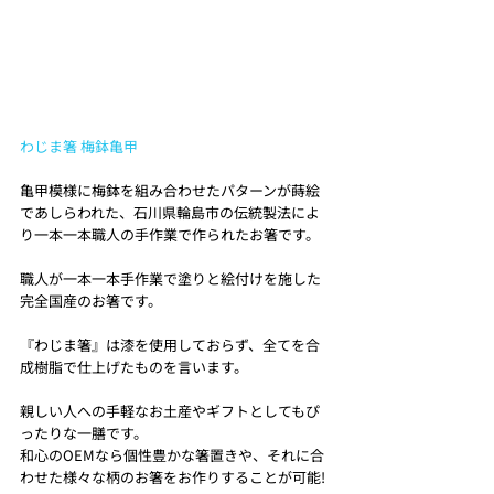
わじま箸 梅鉢亀甲
亀甲模様に梅鉢を組み合わせたパターンが蒔絵
であしらわれた、石川県輪島市の伝統製法によ
り一本一本職人の手作業で作られたお箸です。
職人が一本一本手作業で塗りと絵付けを施した
完全国産のお箸です。
『わじま箸』は漆を使用しておらず、全てを合
成樹脂で仕上げたものを言います。
親しい人への手軽なお土産やギフトとしてもぴ
ったりな一膳です。
和心のOEMなら個性豊かな箸置きや、それに合
わせた様々な柄のお箸をお作りすることが可能!