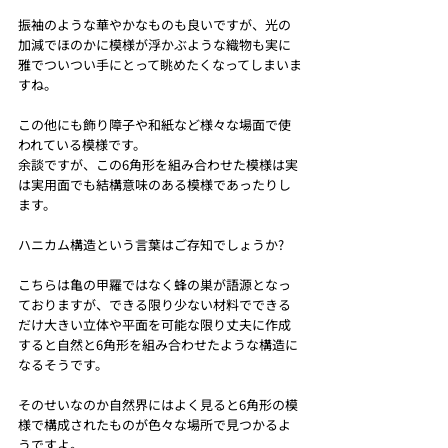
振袖のような華やかなものも良いですが、光の
加減でほのかに模様が浮かぶような織物も実に
雅でついつい手にとって眺めたくなってしまいま
すね。
この他にも飾り障子や和紙など様々な場面で使
われている模様です。
余談ですが、この6角形を組み合わせた模様は実
は実用面でも結構意味のある模様であったりし
ます。
ハニカム構造という言葉はご存知でしょうか?
こちらは亀の甲羅ではなく蜂の巣が語源となっ
ておりますが、できる限り少ない材料でできる
だけ大きい立体や平面を可能な限り丈夫に作成
すると自然と6角形を組み合わせたような構造に
なるそうです。
そのせいなのか自然界にはよく見ると6角形の模
様で構成されたものが色々な場所で見つかるよ
うですよ。