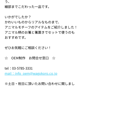
う、
細部までこだわった一品です。
いかがでしたか？
かわいいものからリアルなものまで、
アニマルモチーフのアイテムをご紹介しました！
アニマル柄のお箸と箸置きでセットで使うのも
おすすめです。
ぜひお気軽にご相談ください！
☆　OEM制作　お問合せ窓口　☆
tel：03-5785-3331
mail：info_oem@wagokoro.co.jp
※土日・祝日に頂いたお問い合わせに関しまし
ては、
翌営業日以降に折り返しご連絡させていただい
ております。
予めご了承ください。