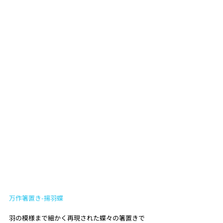
万作箸置き-揚羽蝶
羽の模様まで細かく再現された蝶々の箸置きで