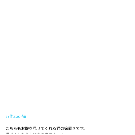
万作Zoo-猫
こちらもお腹を見せてくれる猫の箸置きです。
猫づくしな食卓になりますよ…！