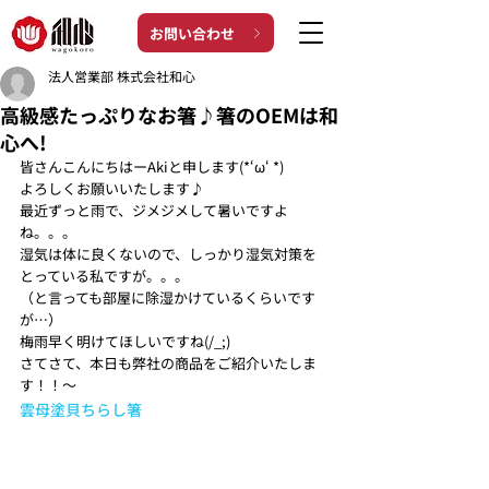
お問い合わせ
法人営業部 株式会社和心
高級感たっぷりなお箸♪箸のOEMは和
心へ!
皆さんこんにちはーAkiと申します(*‘ω‘ *)
よろしくお願いいたします♪
最近ずっと雨で、ジメジメして暑いですよ
ね。。。
湿気は体に良くないので、しっかり湿気対策を
とっている私ですが。。。
（と言っても部屋に除湿かけているくらいです
が…）
梅雨早く明けてほしいですね(/_;)
さてさて、本日も弊社の商品をご紹介いたしま
す！！～
雲母塗貝ちらし箸