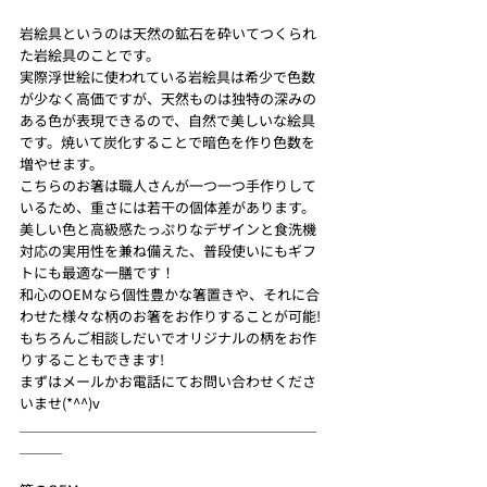
岩絵具というのは天然の鉱石を砕いてつくられ
た岩絵具のことです。
実際浮世絵に使われている岩絵具は希少で色数
が少なく高価ですが、天然ものは独特の深みの
ある色が表現できるので、自然で美しいな絵具
です。焼いて炭化することで暗色を作り色数を
増やせます。
こちらのお箸は職人さんが一つ一つ手作りして
いるため、重さには若干の個体差があります。
美しい色と高級感たっぷりなデザインと食洗機
対応の実用性を兼ね備えた、普段使いにもギフ
トにも最適な一膳です！
和心のOEMなら個性豊かな箸置きや、それに合
わせた様々な柄のお箸をお作りすることが可能!
もちろんご相談しだいでオリジナルの柄をお作
りすることもできます!
まずはメールかお電話にてお問い合わせくださ
いませ(*^^)v
＿＿＿＿＿＿＿＿＿＿＿＿＿＿＿＿＿＿＿＿＿
＿＿＿