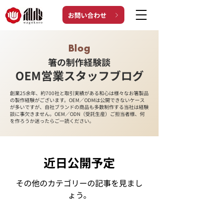
お問い合わせ
Blog
箸の制作経験談
OEM営業スタッフブログ
創業25余年、約700社と取引実績がある和心は様々なお箸製品
の製作経験がございます。OEM／ODMは公開できないケース
が多いですが、自社ブランドの商品も多数制作する当社は経験
談に事欠きません。OEM／ODN（受託生産）ご担当者様、何
を作ろうか迷ったらご一読ください。
近日公開予定
その他のカテゴリーの記事を見まし
ょう。