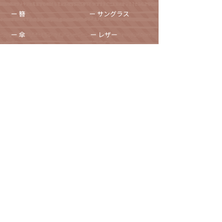
ー 簪
ー サングラス
ー 傘
ー レザー
ー 天然石ブレスレット
ー ジュエリーボックス
ー 徽章・ピンバッチ
採用情報
ー かんざし屋wagoro
ー かすう工房
ー 北斎グラフィック
自社ブランド関連サイト
ー The Ichi
運営会社（株式会社和心/代表取締役 森 智宏）
プライバシーポリシー