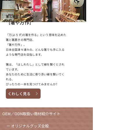
箸と箸置きのブランド
［箸や万作］
「万(よろず)の箸を作る」という意味を込めた
箸と箸置きの専門店、
「箸や万作」。
日本全国津々浦々の、どんな箸でも手に入る
ような専門店を目指します。
箸は、「はしわたし」として縁を繋ぐとされ
ています。
あなたのために生活に寄り添い縁を繋いでく
れる、
ぴったりの一本を見つけてみませんか?
くわしく見る
OEM／ODN取扱い商材紹介サイト
ー オリジナルグッズ全般