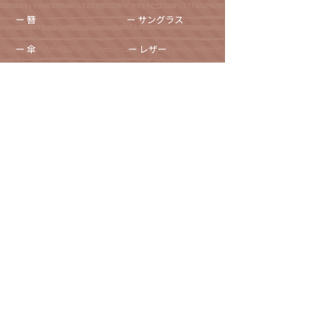
ー 簪
ー サングラス
ー 傘
ー レザー
ー 天然石ブレスレット
ー ジュエリーボックス
ー 徽章・ピンバッチ
採用情報
ー かんざし屋wagoro
ー かすう工房
ー 北斎グラフィック
自社ブランド関連サイト
ー The Ichi
運営会社（株式会社和心/代表取締役 森 智宏）
プライバシーポリシー