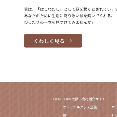
箸は、「はしわたし」として縁を繋ぐとされていま
あなたのために生活に寄り添い縁を繋いでくれる、
ぴったりの一本を見つけてみませんか?
くわしく見る
OEM／ODN取扱い商材紹介サイト
ー オリジナルグッズ全般
ー サ
ー 簪
ー レ