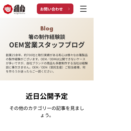
お問い合わせ
Blog
箸の制作経験談
OEM営業スタッフブログ
創業25余年、約700社と取引実績がある和心は様々なお箸製品
の製作経験がございます。OEM／ODMは公開できないケース
が多いですが、自社ブランドの商品も多数制作する当社は経験
談に事欠きません。OEM／ODN（受託生産）ご担当者様、何
を作ろうか迷ったらご一読ください。
近日公開予定
その他のカテゴリーの記事を見まし
ょう。