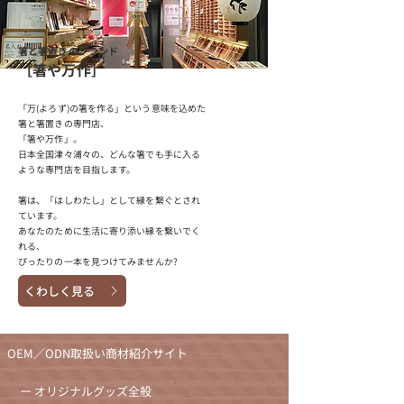
箸と箸置きのブランド
［箸や万作］
「万(よろず)の箸を作る」という意味を込めた
箸と箸置きの専門店、
「箸や万作」。
日本全国津々浦々の、どんな箸でも手に入る
ような専門店を目指します。
箸は、「はしわたし」として縁を繋ぐとされ
ています。
あなたのために生活に寄り添い縁を繋いでく
れる、
ぴったりの一本を見つけてみませんか?
くわしく見る
OEM／ODN取扱い商材紹介サイト
ー オリジナルグッズ全般