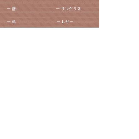
ー 簪
ー サングラス
ー 傘
ー レザー
ー 天然石ブレスレット
ー ジュエリーボックス
ー 徽章・ピンバッチ
採用情報
ー かんざし屋wagoro
ー かすう工房
ー 北斎グラフィック
自社ブランド関連サイト
ー The Ichi
運営会社（株式会社和心/代表取締役 森 智宏）
プライバシーポリシー